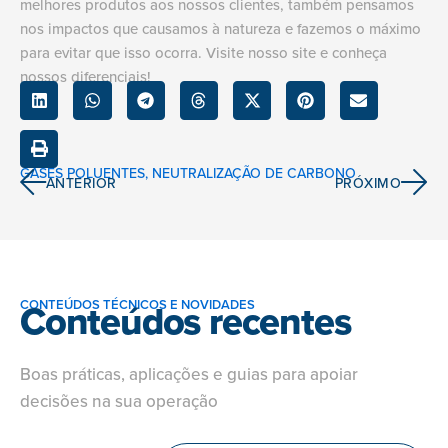
melhores produtos aos nossos clientes, também pensamos
nos impactos que causamos à natureza e fazemos o máximo
para evitar que isso ocorra. Visite nosso site e conheça
nossos diferenciais!
GASES POLUENTES
,
NEUTRALIZAÇÃO DE CARBONO
ANTERIOR
PRÓXIMO
Conteúdos recentes
CONTEÚDOS TÉCNICOS E NOVIDADES
Boas práticas, aplicações e guias para apoiar
decisões na sua operação