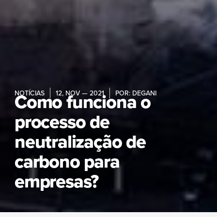
NOTÍCIAS
Como funciona o
12, NOV — 2021
POR:
DEGANI
processo de
neutralização de
carbono para
empresas?