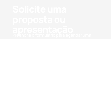
Solicite uma
proposta ou
apresentação
Preencha o formulário para agendar uma
apresentação ou solicitar uma proposta.
Com poucos dados da sua aplicação,
retornamos rapidamente com a melhor
recomendação e o próximo passo.