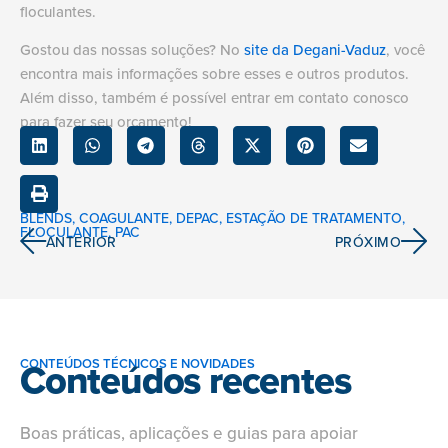
floculantes.
Gostou das nossas soluções? No
site da Degani-Vaduz
, você
encontra mais informações sobre esses e outros produtos.
Além disso, também é possível entrar em contato conosco
para fazer seu orçamento!
BLENDS
,
COAGULANTE
,
DEPAC
,
ESTAÇÃO DE TRATAMENTO
,
FLOCULANTE
,
PAC
ANTERIOR
PRÓXIMO
Conteúdos recentes
CONTEÚDOS TÉCNICOS E NOVIDADES
Boas práticas, aplicações e guias para apoiar