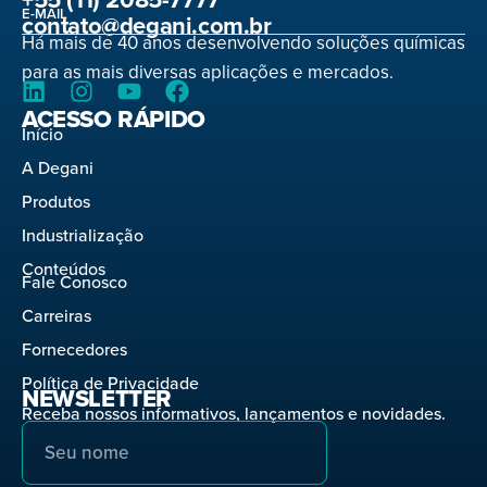
E-MAIL
contato@degani.com.br
Há mais de 40 anos desenvolvendo soluções químicas
para as mais diversas aplicações e mercados.
ACESSO RÁPIDO
Início
A Degani
Produtos
Industrialização
Conteúdos
Fale Conosco
Carreiras
Fornecedores
Política de Privacidade
NEWSLETTER
Receba nossos informativos, lançamentos e novidades.