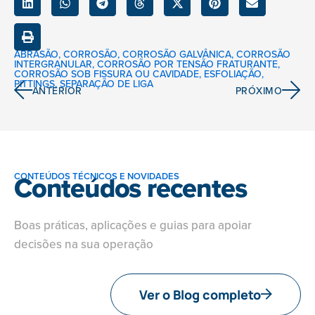
ABRASÃO
,
CORROSÃO
,
CORROSÃO GALVÂNICA
,
CORROSÃO
INTERGRANULAR
,
CORROSÃO POR TENSÃO FRATURANTE
,
CORROSÃO SOB FISSURA OU CAVIDADE
,
ESFOLIAÇÃO
,
PITTINGS
,
SEPARAÇÃO DE LIGA
ANTERIOR
PRÓXIMO
Conteúdos recentes
CONTEÚDOS TÉCNICOS E NOVIDADES
Boas práticas, aplicações e guias para apoiar
decisões na sua operação
Ver o Blog completo