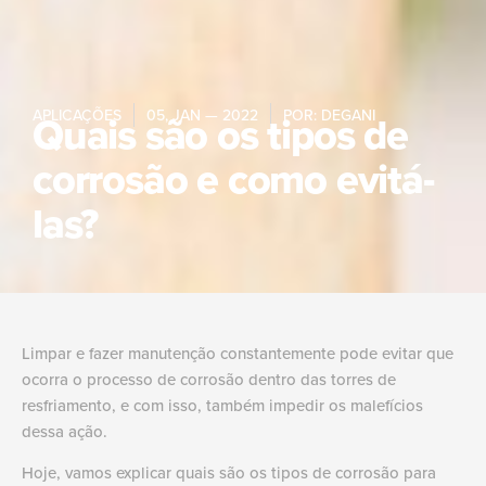
APLICAÇÕES
Quais são os tipos de
05, JAN — 2022
POR:
DEGANI
corrosão e como evitá-
las?
Limpar e fazer manutenção constantemente pode evitar que
ocorra o processo de corrosão dentro das torres de
resfriamento, e com isso, também impedir os malefícios
dessa ação.
Hoje, vamos explicar quais são os tipos de corrosão para