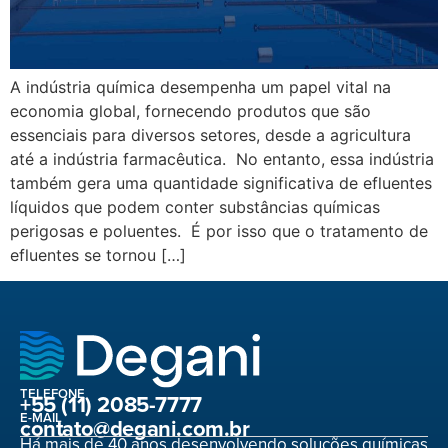
A indústria química desempenha um papel vital na
economia global, fornecendo produtos que são
essenciais para diversos setores, desde a agricultura
até a indústria farmacêutica. No entanto, essa indústria
também gera uma quantidade significativa de efluentes
líquidos que podem conter substâncias químicas
perigosas e poluentes. É por isso que o tratamento de
efluentes se tornou […]
TELEFONE
+55 (11) 2085-7777
E-MAIL
contato@degani.com.br
Há mais de 40 anos desenvolvendo soluções químicas