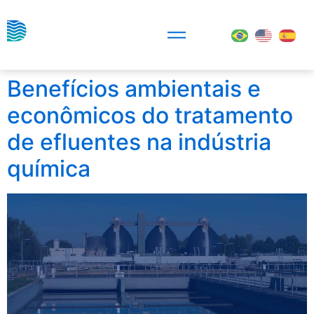
Benefícios ambientais e
econômicos do tratamento
de efluentes na indústria
química