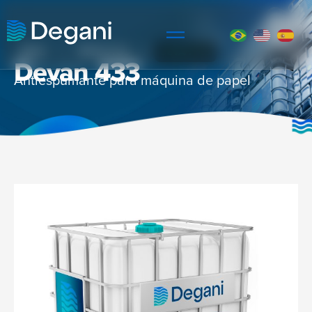
INÍCIO
PRODUTOS
DEVAN 433
Devan 433
Antiespumante para máquina de papel